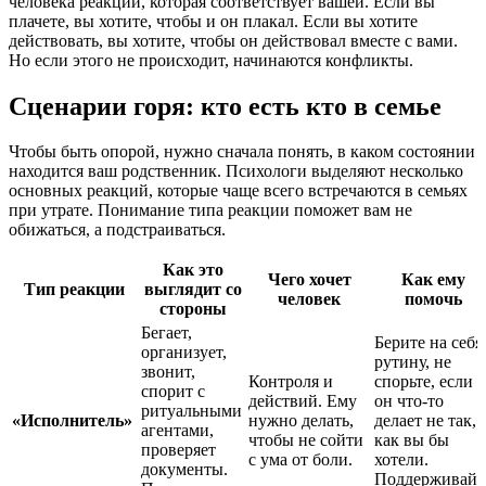
человека реакции, которая соответствует вашей. Если вы
плачете, вы хотите, чтобы и он плакал. Если вы хотите
действовать, вы хотите, чтобы он действовал вместе с вами.
Но если этого не происходит, начинаются конфликты.
Сценарии горя: кто есть кто в семье
Чтобы быть опорой, нужно сначала понять, в каком состоянии
находится ваш родственник. Психологи выделяют несколько
основных реакций, которые чаще всего встречаются в семьях
при утрате. Понимание типа реакции поможет вам не
обижаться, а подстраиваться.
Как это
Чего хочет
Как ему
Тип реакции
выглядит со
человек
помочь
стороны
Бегает,
Берите на себя
организует,
рутину, не
звонит,
Контроля и
спорьте, если
спорит с
действий. Ему
он что-то
ритуальными
«Исполнитель»
нужно делать,
делает не так,
агентами,
чтобы не сойти
как вы бы
проверяет
с ума от боли.
хотели.
документы.
Поддерживайт