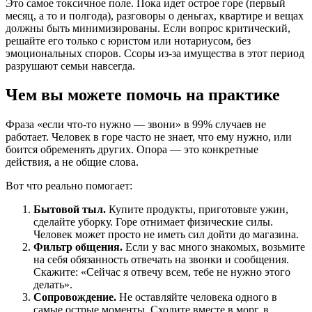
Это самое токсичное поле. Пока идет острое горе (первый
месяц, а то и полгода), разговоры о деньгах, квартире и вещах
должны быть минимизированы. Если вопрос критический,
решайте его только с юристом или нотариусом, без
эмоциональных споров. Ссоры из-за имущества в этот период
разрушают семьи навсегда.
Чем вы можете помочь на практике
Фраза «если что-то нужно — звони» в 99% случаев не
работает. Человек в горе часто не знает, что ему нужно, или
боится обременять других. Опора — это конкретные
действия, а не общие слова.
Вот что реально помогает:
Бытовой тыл.
Купите продукты, приготовьте ужин,
сделайте уборку. Горе отнимает физические силы.
Человек может просто не иметь сил дойти до магазина.
Фильтр общения.
Если у вас много знакомых, возьмите
на себя обязанность отвечать на звонки и сообщения.
Скажите: «Сейчас я отвечу всем, тебе не нужно этого
делать».
Сопровождение.
Не оставляйте человека одного в
самые острые моменты. Сходите вместе в морг, в