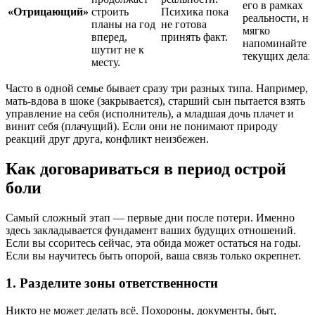
его в рамках
«Отрицающий»
строить
Психика пока
реальности, но
планы на год
не готова
мягко
вперед,
принять факт.
напоминайте о
шутит не к
текущих делах
месту.
Часто в одной семье бывает сразу три разных типа. Например,
мать-вдова в шоке (закрывается), старший сын пытается взять
управление на себя (исполнитель), а младшая дочь плачет и
винит себя (плачущий). Если они не понимают природу
реакций друг друга, конфликт неизбежен.
Как договариваться в период острой
боли
Самый сложный этап — первые дни после потери. Именно
здесь закладывается фундамент ваших будущих отношений.
Если вы ссоритесь сейчас, эта обида может остаться на годы.
Если вы научитесь быть опорой, ваша связь только окрепнет.
1. Разделите зоны ответственности
Никто не может делать всё. Похороны, документы, быт,