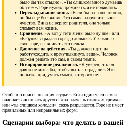
было бы так стыдно», «Ты слишком много думаешь
об этом». Горе нужно проживать, а не подавлять.
Перекладывание вины.
«Если бы ты чаще звонил,
он бы еще был жив». Это самое разрушительное
чувство. Вина не вернет родителя, она только
сломает вам жизнь.
Сравнение.
«А вот у тети Лены было лучше» или
«Бабушка страдала гораздо дольше». У каждого
свое горе, сравнивать его нельзя.
Давление на действия.
«Ты должен идти на
работу/сходить к врачу/выкинуть вещи». Человек
должен решать это сам, в своем темпе.
Игнорирование реальности.
«Я уверен, что он
давно не хотел бы, чтобы вы так страдали». Это
попытка придумать смысл, которого нет.
Особенно опасна позиция «судьи». Если один член семьи
начинает оценивать другого: «ты плачешь слишком громко»
или «ты слишком холоден», связь разрывается. Горе не имеет
правильных или неправильных форм.
Сценарии выбора: что делать в вашей