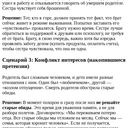
ушел в работу и отказывается говорить об умершем родителе.
Сестра чувствует себя брошенной.
Решение:
Тот, кто в горе, должен принять тот факт, что брат
сейчас живет в режиме выживания. Попытки заставить его
«чувствовать» провалятся. Брату нужно время. Сестре лучше
обратиться за поддержкой к друзьям или психологу, не требуя
её от брата. Брату, в свою очередь, важно хотя бы изредка
проявлять заботу делом (купить продукты, оплатить счета),
чтобы сестра чувствовала, что она не одна.
Сценарий 3: Конфликт интересов (накопившиеся
претензии)
Родитель был сложным человеком, и дети имели разные
отношения с ним. Один был «любимчиком», другой —
«козлом отпущения». Смерть родителя обострила старые
обиды.
Решение:
В момент похорон и сразу после них
не решайте
старые обиды
. Это время для уважения памяти, а не для
разбора полетов. Договоритесь: «Мы переживаем потерю
отца. Все старые обиды мы отложим на месяц. Сейчас мы —
семья, которая хоронит человека». Если не получается,