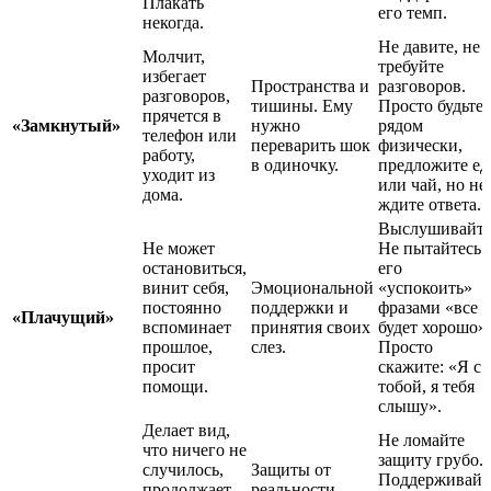
Плакать
его темп.
некогда.
Не давите, не
Молчит,
требуйте
избегает
Пространства и
разговоров.
разговоров,
тишины. Ему
Просто будьте
прячется в
«Замкнутый»
нужно
рядом
телефон или
переварить шок
физически,
работу,
в одиночку.
предложите ед
уходит из
или чай, но не
дома.
ждите ответа.
Выслушивайте
Не может
Не пытайтесь
остановиться,
его
винит себя,
Эмоциональной
«успокоить»
постоянно
поддержки и
фразами «все
«Плачущий»
вспоминает
принятия своих
будет хорошо».
прошлое,
слез.
Просто
просит
скажите: «Я с
помощи.
тобой, я тебя
слышу».
Делает вид,
Не ломайте
что ничего не
защиту грубо.
случилось,
Защиты от
Поддерживайт
продолжает
реальности.