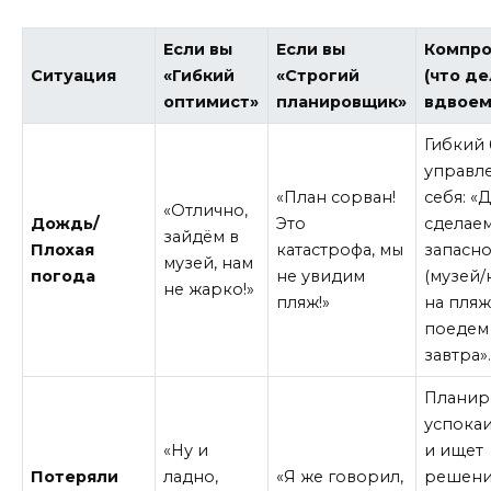
Если вы
Если вы
Компр
Ситуация
«Гибкий
«Строгий
(что д
оптимист»
планировщик»
вдвоем
Гибкий
управл
«План сорван!
себя: «
«Отлично,
Дождь/
Это
сделае
зайдём в
Плохая
катастрофа, мы
запасн
музей, нам
погода
не увидим
(музей/к
не жарко!»
пляж!»
на пля
поедем
завтра»
Плани
успокаи
«Ну и
и ищет
Потеряли
ладно,
«Я же говорил,
решени