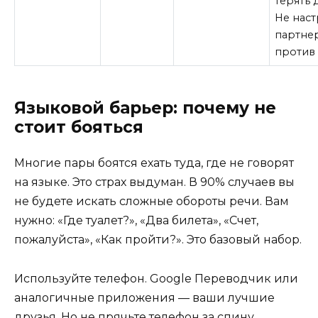
терять 
Не наст
партне
против 
Языковой барьер: почему не
стоит бояться
Многие пары боятся ехать туда, где не говорят
на языке. Это страх выдуман. В 90% случаев вы
не будете искать сложные обороты речи. Вам
нужно: «Где туалет?», «Два билета», «Счет,
пожалуйста», «Как пройти?». Это базовый набор.
Используйте телефон. Google Переводчик или
аналогичные приложения — ваши лучшие
друзья. Но не прячьте телефон за спину,