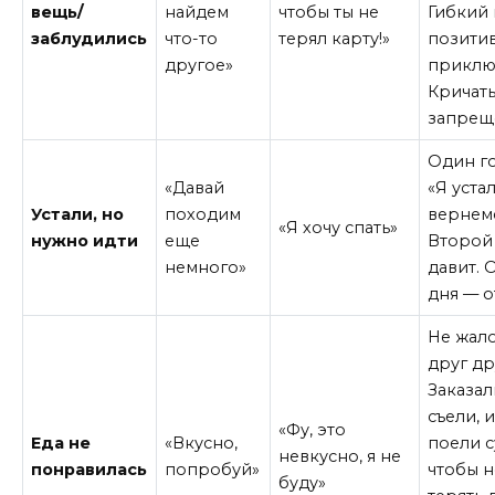
вещь/
найдем
чтобы ты не
Гибкий
заблудились
что-то
терял карту!»
позитив
другое»
приклю
Кричат
запрещ
Один г
«Давай
«Я устал
Устали, но
походим
вернемс
«Я хочу спать»
нужно идти
еще
Второй
немного»
давит. 
дня — о
Не жало
друг др
Заказа
съели, 
«Фу, это
Еда не
«Вкусно,
поели с
невкусно, я не
понравилась
попробуй»
чтобы н
буду»