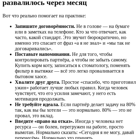
развалилось через месяц
Вот что реально помогает на практике:
Запишите договорённости.
Не в голове — на бумаге
или в заметках на телефоне. Кто за что отвечает, как
часто, какой стандарт. Это звучит бюрократично, но
именно это спасает от фраз «а я не знал» и «мы так не
договаривались».
Поставьте напоминания.
Не для того, чтобы
контролировать партнёра, а чтобы не забыть самому.
Купить корм коту, записаться к стоматологу, поменять
фильтр в вытяжке — всё это легко проваливается в
бытовом хаосе.
Хвалите друг друга.
Простое «спасибо, что приготовил
ужин» работает лучше любых правил. Когда человек
чувствует, что его усилия замечают, у него есть
мотивация продолжать.
Не требуйте идеала.
Если партнёр делает задачу на 80%
так, как вы бы хотели — это нормально. 80% — это не
провал, это вклад.
Введите «право на отказ».
Иногда у человека нет
ресурса — он болен, перегружен на работе, просто
вымотан. Нормально сказать: «Сегодня я не могу, давай
перенесём». Нормально это принять.