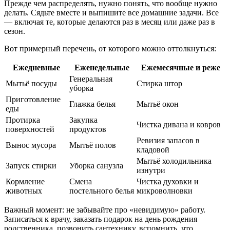
Прежде чем распределять, нужно понять, что вообще нужно
делать. Сядьте вместе и выпишите все домашние задачи. Все
— включая те, которые делаются раз в месяц или даже раз в
сезон.
Вот примерный перечень, от которого можно оттолкнуться:
Ежедневные
Еженедельные
Ежемесячные и реже
Генеральная
Мытьё посуды
Стирка штор
уборка
Приготовление
Глажка белья
Мытьё окон
еды
Протирка
Закупка
Чистка дивана и ковров
поверхностей
продуктов
Ревизия запасов в
Вынос мусора
Мытьё полов
кладовой
Мытьё холодильника
Запуск стирки
Уборка санузла
изнутри
Кормление
Смена
Чистка духовки и
животных
постельного белья
микроволновки
Важный момент: не забывайте про «невидимую» работу.
Записаться к врачу, заказать подарок на день рождения
родственника, позвонить сантехнику, вспомнить, что