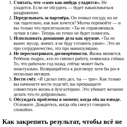
Считать, что «само как-нибудь уладится».
Не
уладится. Если не обсудить — будет накапливаться
раздражение.
Переделывать за партнёра.
Он помыл посуду, но не
так тщательно, как вам хочется? Молча перемойте — и
вы только что просигналили: «Ты не справляешься,
лучше я сам». Теперь он точно не будет помогать.
Использовать домашние дела как оружие.
«Ты не
вынес мусор, значит, я не буду готовить ужин». Это не
про сотрудничество, это про манипуляцию.
Не пересматривать договорённости.
Жизнь меняется.
Ребёнок подрос, кто-то сменил работу, появилась собака.
То, что работало год назад, сейчас может быть
неактуально. Возвращайтесь к разговору хотя бы раз в
несколько месяцев.
Вести счёт.
«Я сделал пять дел, ты — три». Как только
вы начинаете вести подсчёт, вы превращаете
совместную жизнь в бухгалтерию. Это убивает желание
делать что-то добровольно.
Обсуждать проблемы в момент, когда оба на взводе.
Отложите. Дождитесь, когда оба смогут говорить
спокойно.
Как закрепить результат, чтобы всё не