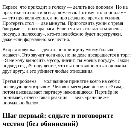
Первое, что приходит в голову — делить всё пополам. Но на
практике это почти всегда ломается. Потому что «пополам»
— это про количество, а не про реальное время и усилия.
Протереть стол — две минуты. Приготовить ужин с тремя
блюдами — полтора часа. Если считать только «ты моешь
посуду, я пылесошу», кто-то неизбежно будет перегружен,
даже если формально всё честно.
Вторая ловушка — делить по принципу «кому больше
мешает». Это звучит логично, но на деле превращается в торг:
«Я не хочу выносить мусор, значит, ты моешь посуду». Такой
подход создаёт ощущение, что вы постоянно что-то должны
друг другу, а это убивает любые отношения.
Третья проблема — молчаливое принятие всего на себя с
последующим взрывом. Человек месяцами делает всё сам, а
потом высказывает партнёру накопившееся. Партнёр не
понимает, отчего такая реакция — ведь «раньше же
нормально было».
Шаг первый: сядьте и поговорите
честно (без обвинений)