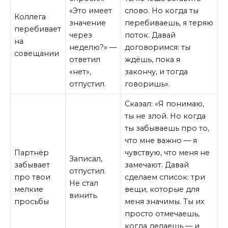
«Это имеет
слово. Но когда ты
Коллега
значение
перебиваешь, я теряю
перебивает
через
поток. Давай
на
неделю?» —
договоримся: ты
совещании
ответил
ждёшь, пока я
«нет»,
закончу, и тогда
отпустил.
говоришь».
Сказал: «Я понимаю,
ты не злой. Но когда
ты забываешь про то,
что мне важно — я
Партнёр
чувствую, что меня не
Записал,
забывает
замечают. Давай
отпустил.
про твои
сделаем список: три
Не стал
мелкие
вещи, которые для
винить.
просьбы
меня значимы. Ты их
просто отмечаешь,
когда делаешь — и