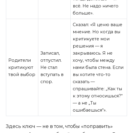
всё. Не надо ничего
больше».
Сказал: «Я ценю ваше
мнение. Но когда вы
критикуете мои
решения — я
Записал,
закрываюсь. Я не
Родители
отпустил.
хочу, чтобы между
критикуют
Не стал
нами была стена. Если
твой выбор
вступать в
вы хотите что-то
спор.
сказать —
спрашивайте: „Как ты
к этому относишься?“
— а не „Ты
ошибаешься“».
Здесь ключ — не в том, чтобы «поправить»