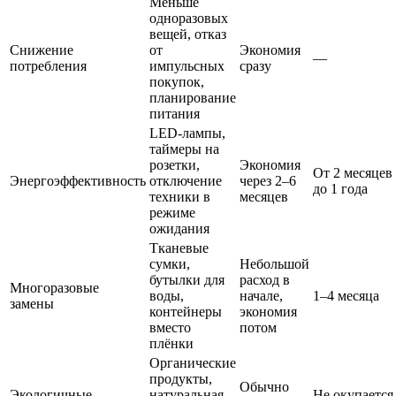
Меньше
одноразовых
вещей, отказ
Снижение
от
Экономия
—
потребления
импульсных
сразу
покупок,
планирование
питания
LED-лампы,
таймеры на
розетки,
Экономия
От 2 месяцев
Энергоэффективность
отключение
через 2–6
до 1 года
техники в
месяцев
режиме
ожидания
Тканевые
сумки,
Небольшой
бутылки для
расход в
Многоразовые
воды,
начале,
1–4 месяца
замены
контейнеры
экономия
вместо
потом
плёнки
Органические
продукты,
Обычно
Экологичные
натуральная
Не окупается