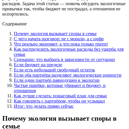
расходов. Задача этой статьи — помочь обсудить экологичные
привычки так, чтобы бюджет не пострадал, а отношения не
испортились.
Содержание
Почему экология вызывает споры в семье
С чего начать разговор: не с морали, а с цифр
Что реально экономит, а что пока только тратит
Как распределить экологичные расходы без ущерба для
семьи
Сценарии: что выбрать в зависимости от ситуации
Если бюджет на пределе
Если есть небольшой свободный остаток
Если оба партнёра разделяют экологические ценности
Если один партнёр равнодушен к экологии
Частые ошибки, которые убивают и бюджет, и
отношения
Как лучше сделать: пошаговый план для семьи
Как говорить с партнёром, чтобы он услышал
Итог: что делать прямо сейчас
Почему экология вызывает споры в
семье