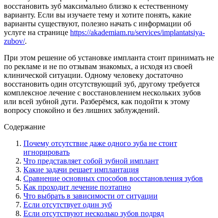
восстановить зуб максимально близко к естественному
варианту. Если вы изучаете тему и хотите понять, какие
варианты существуют, полезно начать с информации об
услуге на странице
https://akademiam.ru/services/implantatsiya-
zubov/
.
При этом решение об установке импланта стоит принимать не
по рекламе и не по отзывам знакомых, а исходя из своей
клинической ситуации. Одному человеку достаточно
восстановить один отсутствующий зуб, другому требуется
комплексное лечение с восстановлением нескольких зубов
или всей зубной дуги. Разберёмся, как подойти к этому
вопросу спокойно и без лишних заблуждений.
Содержание
Почему отсутствие даже одного зуба не стоит
игнорировать
Что представляет собой зубной имплант
Какие задачи решает имплантация
Сравнение основных способов восстановления зубов
Как проходит лечение поэтапно
Что выбрать в зависимости от ситуации
Если отсутствует один зуб
Если отсутствуют несколько зубов подряд