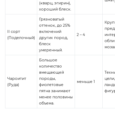
(кварц, эгирин),
хороший блеск.
Грязноватый
Круп
оттенок, до 25%
пред
II сорт
включений
2 – 4
инте
(Поделочный)
других пород,
обли
блеск
моза
умеренный.
Большое
количество
вмещающей
Техн
Чароитит
породы,
цели
меньше 1
(Руда)
фиолетовые
ланд
пятна занимают
фигу
менее половины
объема.