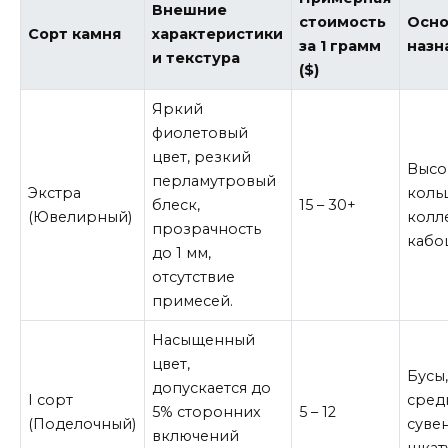
Внешние
стоимость
Осно
Сорт камня
характеристики
за 1 грамм
назн
и текстура
($)
Яркий
фиолетовый
цвет, резкий
Высо
перламутровый
Экстра
кольц
блеск,
15 – 30+
(Ювелирный)
колл
прозрачность
кабо
до 1 мм,
отсутствие
примесей.
Насыщенный
цвет,
Бусы,
допускается до
I сорт
сред
5% сторонних
5 – 12
(Поделочный)
суве
включений
шкат