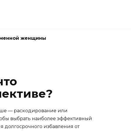
еменной женщины
что
пективе?
лучше — раскодирование или
Чтобы выбрать наиболее эффективный
ля долгосрочного избавления от