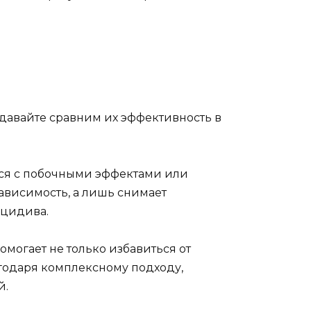
 давайте сравним их эффективность в
улся с побочными эффектами или
ависимость, а лишь снимает
ецидива.
могает не только избавиться от
агодаря комплексному подходу,
й.