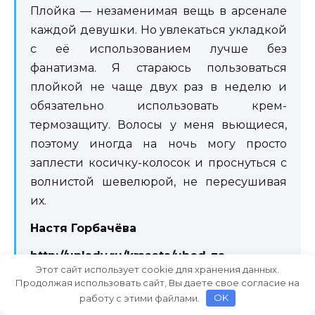
Плойка — незаменимая вещь в арсенале
каждой девушки. Но увлекаться укладкой
с её использованием лучше без
фанатизма. Я стараюсь пользоваться
плойкой не чаще двух раз в неделю и
обязательно использовать крем-
термозащиту. Волосы у меня вьющиеся,
поэтому иногда на ночь могу просто
заплести косичку-колосок и проснуться с
волнистой шевелюрой, не пересушивая
их.
Настя Горбачёва
http://uplady.ru/krasota/uhod-za-
Этот сайт использует cookie для хранения данных.
volosami/plojka-dlya-volos-vidy-kak-
Продолжая использовать сайт, Вы даете свое согласие на
nakrutit-zavit-volosy.html#cc-38133041
работу с этими файлами.
OK