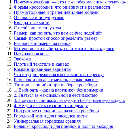
Почему кроссбоди — это не «любая маленькая сумочка»
Формы кроссбоди и что они значат в реальности
Прямоугольные и трапециевидные модели
Овальные и полукруглые
Квадратные мини
С необычным силуэтом
Размер: как понять, что вам сейчас подойдёт
Самый простой способ определить размер
Реальные примеры размеров
Материал: что выбирать, если хотите носить долго
Натуральная кожа
Экокожа
Плотный текстиль и канвас
Комбинированные варианты
Что внутри: реальная вместимость и перегруз
Ремешок и посадка: мелочь, решающая всё
Типичные ошибки при выборе кроссбоди
1. Выбирать «как на картинке» без примерки
2. Гнаться за максимальной вместимостью
3. Покупать слишком лёгкую, но бесформенную модель
4. Не учитывать сезонность и одежду
Под разные сценарии — разные кроссбоди
Городской мини для повседневности
Универсальная городская средняя
Большая кроссбоди для поездок и долгих выходов