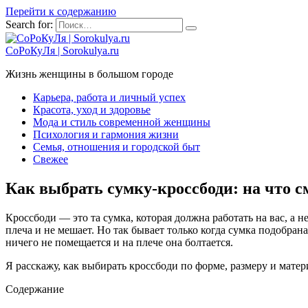
Перейти к содержанию
Search for:
СоРоКуЛя | Sorokulya.ru
Жизнь женщины в большом городе
Карьера, работа и личный успех
Красота, уход и здоровье
Мода и стиль современной женщины
Психология и гармония жизни
Семья, отношения и городской быт
Свежее
Как выбрать сумку-кроссбоди: на что с
Кроссбоди — это та сумка, которая должна работать на вас, а не
плеча и не мешает. Но так бывает только когда сумка подобран
ничего не помещается и на плече она болтается.
Я расскажу, как выбирать кроссбоди по форме, размеру и мате
Содержание