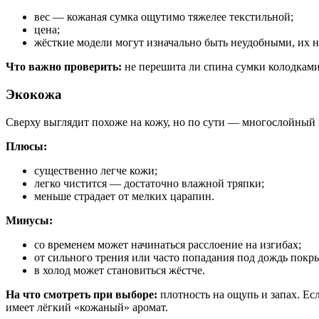
вес — кожаная сумка ощутимо тяжелее текстильной;
цена;
жёсткие модели могут изначально быть неудобными, их 
Что важно проверить:
не перешита ли спина сумки колодками
Экокожа
Сверху выглядит похоже на кожу, но по сути — многослойный
Плюсы:
существенно легче кожи;
легко чистится — достаточно влажной тряпки;
меньше страдает от мелких царапин.
Минусы:
со временем может начинаться расслоение на изгибах;
от сильного трения или часто попадания под дождь покры
в холод может становиться жёстче.
На что смотреть при выборе:
плотность на ощупь и запах. Ес
имеет лёгкий «кожаный» аромат.