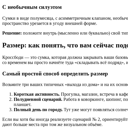
С необычным силуэтом
Сумки в виде полумесяца, с асимметричным клапаном, необычн
пространство урезается в угоду внешней форме.
Решение:
положите внутрь (мысленно или буквально) свой типо
Размер: как понять, что вам сейчас под
Кроссбоди — это сумка, которая должна закрывать ваши базов
со временем вы просто начнёте туда «складывать всё подряд», 
Самый простой способ определить размер
Возьмите три ваших типичных «выхода из дома» и на их основ
Короткая активность.
Прогулка, магазин, встреча в каф
Полудневной сценарий.
Работа в коворкинге, шопинг, по
планшет.
Полный день по городу.
Тут уже могут появляться солнеч
Если вы хотя бы иногда реализуете сценарий № 2, ориентируй
дают больше места при том же визуальном объёме.