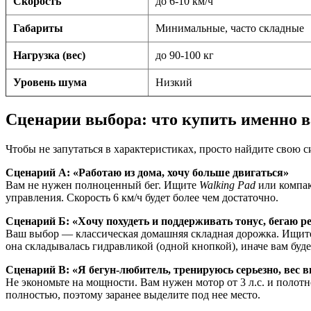
Скорость
до 6-10 км/ч
Габариты
Минимальные, часто складные
Нагрузка (вес)
до 90-100 кг
Уровень шума
Низкий
Сценарии выбора: что купить именно 
Чтобы не запутаться в характеристиках, просто найдите свою 
Сценарий А: «Работаю из дома, хочу больше двигаться»
Вам не нужен полноценный бег. Ищите
Walking Pad
или компак
управления. Скорость 6 км/ч будет более чем достаточно.
Сценарий Б: «Хочу похудеть и поддерживать тонус, бегаю р
Ваш выбор — классическая домашняя складная дорожка. Ищите 
она складывалась гидравликой (одной кнопкой), иначе вам буде
Сценарий В: «Я бегун-любитель, тренируюсь серьезно, вес 
Не экономьте на мощности. Вам нужен мотор от 3 л.с. и полот
полностью, поэтому заранее выделите под нее место.