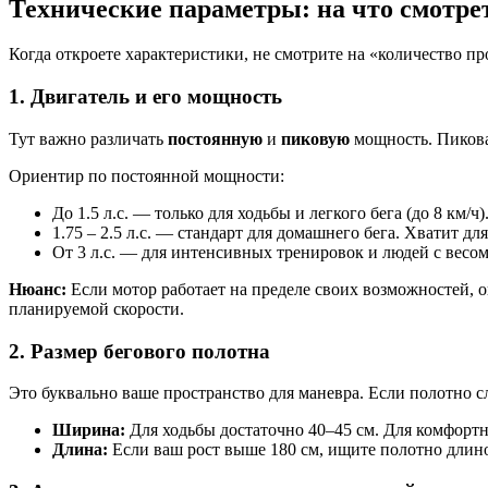
Технические параметры: на что смотре
Когда откроете характеристики, не смотрите на «количество 
1. Двигатель и его мощность
Тут важно различать
постоянную
и
пиковую
мощность. Пиковая
Ориентир по постоянной мощности:
До 1.5 л.с. — только для ходьбы и легкого бега (до 8 км/ч)
1.75 – 2.5 л.с. — стандарт для домашнего бега. Хватит дл
От 3 л.с. — для интенсивных тренировок и людей с весом
Нюанс:
Если мотор работает на пределе своих возможностей, о
планируемой скорости.
2. Размер бегового полотна
Это буквально ваше пространство для маневра. Если полотно сл
Ширина:
Для ходьбы достаточно 40–45 см. Для комфорт
Длина:
Если ваш рост выше 180 см, ищите полотно длиной