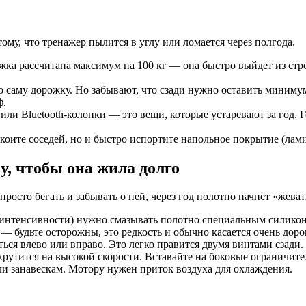
му, что тренажер пылится в углу или ломается через полгода.
жка рассчитана максимум на 100 кг — она быстро выйдет из строя
саму дорожку. Но забывают, что сзади нужно оставить минимум 
ф.
ли Bluetooth-колонки — это вещи, которые устаревают за год. 
коите соседей, но и быстро испортите напольное покрытие (лами
у, чтобы она жила долго
просто бегать и забывать о ней, через год полотно начнет «жеват
т интенсивности) нужно смазывать полотно специальным силиконо
— будьте осторожны, это редкость и обычно касается очень доро
ся влево или вправо. Это легко правится двумя винтами сзади. Н
крутится на высокой скорости. Вставайте на боковые ограничите
ли занавескам. Мотору нужен приток воздуха для охлаждения.