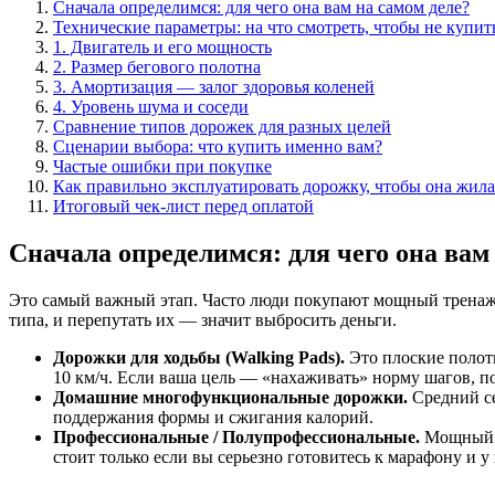
Сначала определимся: для чего она вам на самом деле?
Технические параметры: на что смотреть, чтобы не купит
1. Двигатель и его мощность
2. Размер бегового полотна
3. Амортизация — залог здоровья коленей
4. Уровень шума и соседи
Сравнение типов дорожек для разных целей
Сценарии выбора: что купить именно вам?
Частые ошибки при покупке
Как правильно эксплуатировать дорожку, чтобы она жила
Итоговый чек-лист перед оплатой
Сначала определимся: для чего она вам
Это самый важный этап. Часто люди покупают мощный тренажер
типа, и перепутать их — значит выбросить деньги.
Дорожки для ходьбы (Walking Pads).
Это плоские полотн
10 км/ч. Если ваша цель — «нахаживать» норму шагов, по
Домашние многофункциональные дорожки.
Средний се
поддержания формы и сжигания калорий.
Профессиональные / Полупрофессиональные.
Мощный м
стоит только если вы серьезно готовитесь к марафону и у 