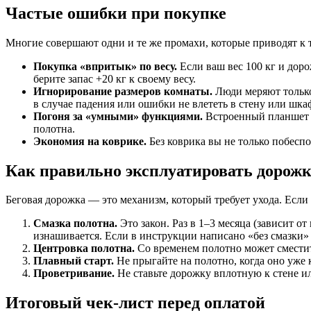
Частые ошибки при покупке
Многие совершают одни и те же промахи, которые приводят к то
Покупка «впритык» по весу.
Если ваш вес 100 кг и доро
берите запас +20 кг к своему весу.
Игнорирование размеров комнаты.
Люди меряют только 
в случае падения или ошибки не влететь в стену или шка
Погоня за «умными» функциями.
Встроенный планшет и
полотна.
Экономия на коврике.
Без коврика вы не только побеспо
Как правильно эксплуатировать дорожк
Беговая дорожка — это механизм, который требует ухода. Если 
Смазка полотна.
Это закон. Раз в 1–3 месяца (зависит о
изнашивается. Если в инструкции написано «без смазки» 
Центровка полотна.
Со временем полотно может сместить
Плавный старт.
Не прыгайте на полотно, когда оно уже 
Проветривание.
Не ставьте дорожку вплотную к стене и
Итоговый чек-лист перед оплатой