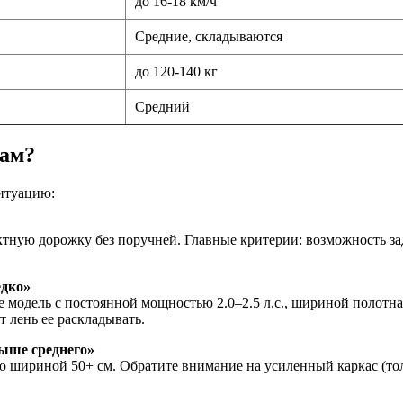
до 16-18 км/ч
Средние, складываются
до 120-140 кг
Средний
вам?
ситуацию:
тную дорожку без поручней. Главные критерии: возможность зад
едко»
модель с постоянной мощностью 2.0–2.5 л.с., шириной полотна 
т лень ее раскладывать.
выше среднего»
но шириной 50+ см. Обратите внимание на усиленный каркас (тол