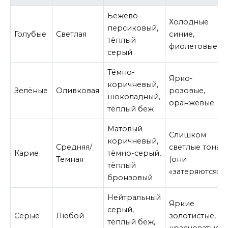
Бежево-
Холодные
персиковый,
Голубые
Светлая
синие,
тёплый
фиолетовые
серый
Тёмно-
Ярко-
коричневый,
Зелёные
Оливковая
розовые,
шоколадный,
оранжевые
тёплый беж
Матовый
Слишком
коричневый,
Средняя/
светлые тона
Карие
тёмно-серый,
Темная
(они
тёплый
«затеряются»)
бронзовый
Нейтральный
Яркие
серый,
Серые
Любой
золотистые,
тёплый беж,
красноватые