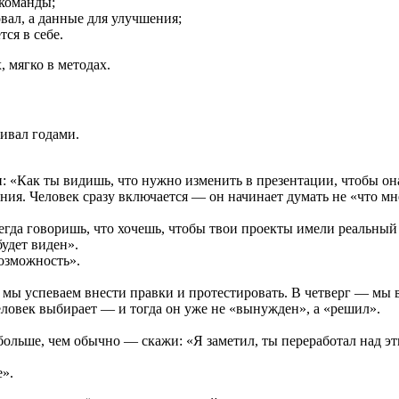
 команды;
вал, а данные для улучшения;
ся в себе.
х, мягко в методах.
чивал годами.
 «Как ты видишь, что нужно изменить в презентации, чтобы он
ия. Человек сразу включается — он начинает думать не «что мне 
гда говоришь, что хочешь, чтобы твои проекты имели реальный эф
будет виден».
озможность».
 мы успеваем внести правки и протестировать. В четверг — мы в
еловек выбирает — и тогда он уже не «вынужден», а «решил».
 больше, чем обычно — скажи: «Я заметил, ты переработал над эт
е».