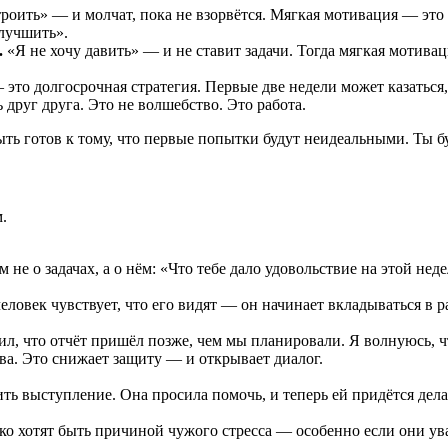
троить» — и молчат, пока не взорвётся. Мягкая мотивация — это 
улучшить».
.
«Я не хочу давить» — и не ставит задачи. Тогда мягкая мотива
то долгосрочная стратегия. Первые две недели может казаться,
друг друга. Это не волшебство. Это работа.
ть готов к тому, что первые попытки будут неидеальными. Ты бу
.
е о задачах, а о нём: «Что тебе дало удовольствие на этой нед
еловек чувствует, что его видят — он начинает вкладываться в ра
ил, что отчёт пришёл позже, чем мы планировали. Я волнуюсь, ч
а. Это снижает защиту — и открывает диалог.
ь выступление. Она просила помочь, и теперь ей придётся делат
ко хотят быть причиной чужого стресса — особенно если они ув