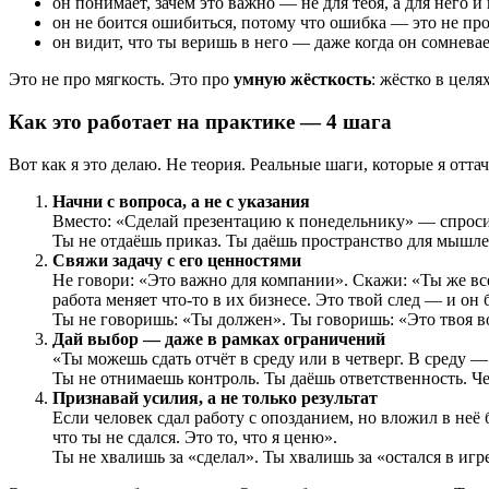
он понимает, зачем это важно — не для тебя, а для него и
он не боится ошибиться, потому что ошибка — это не про
он видит, что ты веришь в него — даже когда он сомневает
Это не про мягкость. Это про
умную жёсткость
: жёстко в целя
Как это работает на практике — 4 шага
Вот как я это делаю. Не теория. Реальные шаги, которые я отта
Начни с вопроса, а не с указания
Вместо: «Сделай презентацию к понедельнику» — спроси:
Ты не отдаёшь приказ. Ты даёшь пространство для мышлен
Свяжи задачу с его ценностями
Не говори: «Это важно для компании». Скажи: «Ты же все
работа меняет что-то в их бизнесе. Это твой след — и он 
Ты не говоришь: «Ты должен». Ты говоришь: «Это твоя в
Дай выбор — даже в рамках ограничений
«Ты можешь сдать отчёт в среду или в четверг. В среду —
Ты не отнимаешь контроль. Ты даёшь ответственность. Ч
Признавай усилия, а не только результат
Если человек сдал работу с опозданием, но вложил в неё
что ты не сдался. Это то, что я ценю».
Ты не хвалишь за «сделал». Ты хвалишь за «остался в игр