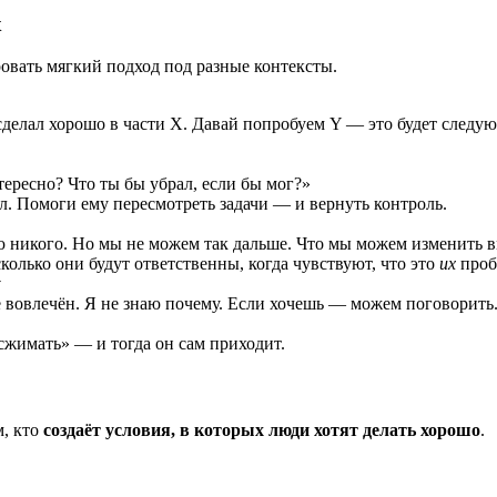
х
овать мягкий подход под разные контексты.
делал хорошо в части X. Давай попробуем Y — это будет следующ
нтересно? Что ты бы убрал, если бы мог?»
л. Помоги ему пересмотреть задачи — и вернуть контроль.
ю никого. Но мы не можем так дальше. Что мы можем изменить в
олько они будут ответственны, когда чувствуют, что это
их
пробл
у
е вовлечён. Я не знаю почему. Если хочешь — можем поговорить. 
«сжимать» — и тогда он сам приходит.
м, кто
создаёт условия, в которых люди хотят делать хорошо
.