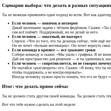
Сценарии выбора: что делать в разных ситуация
Ты не можешь применять один подход ко всем. Вот как адаптир
Если человек — новичок и неуверен
Давай маленькие задачи с чётким фидбэком. Скажи: «Ты с
сам всё поймёт. Поддерживай, но не делай за него.
Если человек — опытный, но выгорел
Спроси: «Что из того, что ты делаешь сейчас, тебе ещё и
Он не хочет «больше мотивации». Он хочет вернуть смыс
Если команда в кризисе — все срывают сроки
Собери команду и скажи: «Мы ушли с графика. Я не вин
Дай им пространство для решения — и ты удивишься, наск
Если человек — сопротивляется, но не говорит почем
Не пытайся «разговорить» его. Скажи: «Я вижу, что ты н
чтобы поддержать, а не контролировать».
Иногда человеку нужно просто понять, что его не будут 
Итог: что делать прямо сейчас
Ты не должен стать другом своей команды. Ты должен стать те
Вот что тебе нужно сделать на этой неделе: