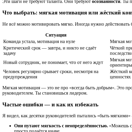
Эти шаги не требуют таланта. Они требуют
осознанности
. Ты 
Что выбрать: мягкая мотивация или жёсткий ко
Не всё можно мотивировать мягко. Иногда нужно действовать б
Ситуация
Команда устала, мотивация на нуле
Мягкая мо
Критический срок — завтра, и никто не сдаёт
Чёткий пр
задачу
последств
Мягкая мо
Новый сотрудник, не понимает, что от него ждут
ориентир
Человек регулярно срывает сроки, несмотря на
Жёсткий ко
предупреждения
ценностях
Мягкая мотивация — это не про «всегда быть добрым». Это пр
руководителем. Ты становишься лидером.
Частые ошибки — и как их избежать
Я видел, как десятки руководителей пытались «быть мягкими» 
Они путают мягкость с неопределённостью.
«Можешь сд
просто подаётся иначе.