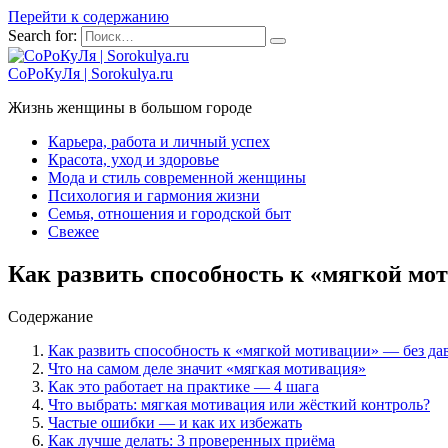
Перейти к содержанию
Search for:
СоРоКуЛя | Sorokulya.ru
Жизнь женщины в большом городе
Карьера, работа и личный успех
Красота, уход и здоровье
Мода и стиль современной женщины
Психология и гармония жизни
Семья, отношения и городской быт
Свежее
Как развить способность к «мягкой мот
Содержание
Как развить способность к «мягкой мотивации» — без дав
Что на самом деле значит «мягкая мотивация»
Как это работает на практике — 4 шага
Что выбрать: мягкая мотивация или жёсткий контроль?
Частые ошибки — и как их избежать
Как лучше делать: 3 проверенных приёма