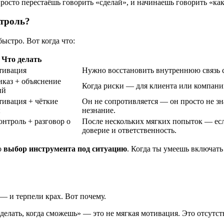
просто перестаёшь говорить «сделай», и начинаешь говорить «как
нтроль?
ыстро. Вот когда что:
Что делать
тивация
Нужно восстановить внутреннюю связь с
иказ + объяснение
Когда риски — для клиента или компани
ий
тивация + чёткие
Он не сопротивляется — он просто не зна
ы
незнание.
нтроль + разговор о
После нескольких мягких попыток — если
доверие и ответственность.
о
выбор инструмента под ситуацию
. Когда ты умеешь включат
— и терпели крах. Вот почему.
елать, когда сможешь» — это не мягкая мотивация. Это отсутст