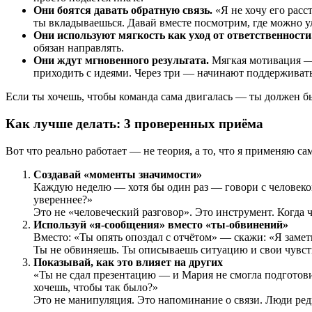
Они боятся давать обратную связь.
«Я не хочу его расс
ты вкладываешься. Давай вместе посмотрим, где можно 
Они используют мягкость как уход от ответственности
обязан направлять.
Они ждут мгновенного результата.
Мягкая мотивация — э
приходить с идеями. Через три — начинают поддерживать 
Если ты хочешь, чтобы команда сама двигалась — ты должен бы
Как лучше делать: 3 проверенных приёма
Вот что реально работает — не теория, а то, что я применяю сам
Создавай «моменты значимости»
Каждую неделю — хотя бы один раз — говори с человеком н
увереннее?»
Это не «человеческий разговор». Это инструмент. Когда ч
Используй «я-сообщения» вместо «ты-обвинений»
Вместо: «Ты опять опоздал с отчётом» — скажи: «Я замет
Ты не обвиняешь. Ты описываешь ситуацию и свои чувств
Показывай, как это влияет на других
«Ты не сдал презентацию — и Мария не смогла подготовит
хочешь, чтобы так было?»
Это не манипуляция. Это напоминание о связи. Люди ред