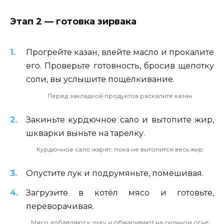
Этап 2 — готовка зирвака
Прогрейте казан, влейте масло и прокалите
его. Проверьте готовность, бросив щепотку
соли, вы услышите пощёлкивание.
Перед закладкой продуктов раскалите казан
Закиньте курдючное сало и вытопите жир,
шкварки выньте на тарелку.
Курдючное сало жарят, пока не вытопится весь жир
Опустите лук и подрумяньте, помешивая.
Загрузите в котёл мясо и готовьте,
переворачивая.
Мясо добавляют к луку и обжаривают на сильном огне