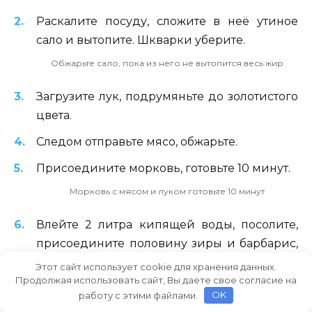
Раскалите посуду, сложите в неё утиное
сало и вытопите. Шкварки уберите.
Обжарьте сало, пока из него не вытопится весь жир
Загрузите лук, подрумяньте до золотистого
цвета.
Следом отправьте мясо, обжарьте.
Присоедините морковь, готовьте 10 минут.
Морковь с мясом и луком готовьте 10 минут
Влейте 2 литра кипящей воды, посолите,
присоедините половину зиры и барбарис,
варите при среднем нагреве 40 минут.
Этот сайт использует cookie для хранения данных.
Продолжая использовать сайт, Вы даете свое согласие на
Всыпьте рис, добавьте остатки зиры и воды
работу с этими файлами.
OK
на фалангу пальца выше риса.