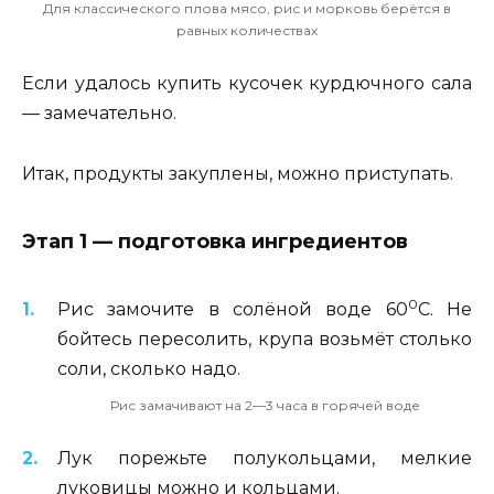
Для классического плова мясо, рис и морковь берётся в
равных количествах
Если удалось купить кусочек курдючного сала
— замечательно.
Итак, продукты закуплены, можно приступать.
Этап 1 — подготовка ингредиентов
0
Рис замочите в солёной воде 60
С. Не
бойтесь пересолить, крупа возьмёт столько
соли, сколько надо.
Рис замачивают на 2—3 часа в горячей воде
Лук порежьте полукольцами, мелкие
луковицы можно и кольцами.