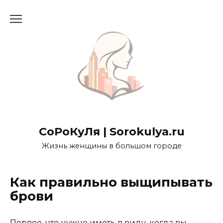
Перейти
к
содержанию
СоРоКуЛя | Sorokulya.ru
Жизнь женщины в большом городе
Как правильно выщипывать
брови
Первое, что нужно иметь в виду, когда вы