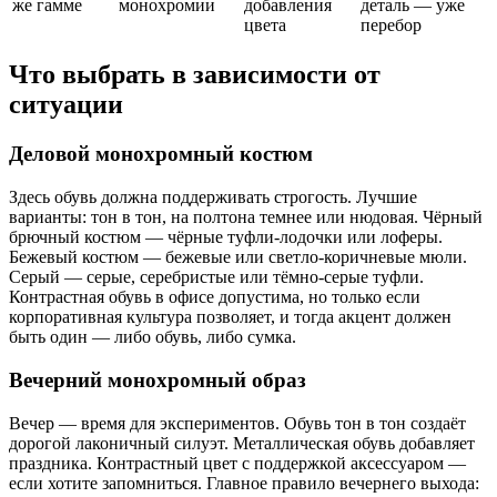
же гамме
монохромии
добавления
деталь — уже
цвета
перебор
Что выбрать в зависимости от
ситуации
Деловой монохромный костюм
Здесь обувь должна поддерживать строгость. Лучшие
варианты: тон в тон, на полтона темнее или нюдовая. Чёрный
брючный костюм — чёрные туфли-лодочки или лоферы.
Бежевый костюм — бежевые или светло-коричневые мюли.
Серый — серые, серебристые или тёмно-серые туфли.
Контрастная обувь в офисе допустима, но только если
корпоративная культура позволяет, и тогда акцент должен
быть один — либо обувь, либо сумка.
Вечерний монохромный образ
Вечер — время для экспериментов. Обувь тон в тон создаёт
дорогой лаконичный силуэт. Металлическая обувь добавляет
праздника. Контрастный цвет с поддержкой аксессуаром —
если хотите запомниться. Главное правило вечернего выхода: