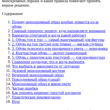
монохромных образах и какие правила помогают принять
верное решение.
Содержание
Почему монохромный образ вообще ломается из-за
обуви
Главный принцип: решите, куда направляете внимание
Варианты сочетаний и когда какой работает
1. Обувь тон в тон — самый выигрышный для фигуры
2. Обувь на тон светлее или темнее — мягкая глубина
3. Обувь телесного или прозрачного цвета — невидимка
4. Контрастная обувь — акцент намеренный
5. Обувь с принтом или текстурой — для продвинутых
Сравнение подходов: что и когда выбирать
Что выбрать в зависимости от ситуации
Деловой монохромный костюм
Вечерний монохромный образ
Повседневный образ (casual)
Монохромный образ в ярком цвете
Частые ошибки
Как принять решение: простой алгоритм
Практические рекомендации
Итог