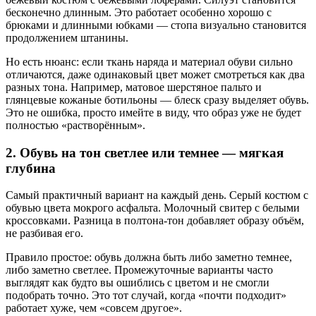
бесконечно длинным. Это работает особенно хорошо с
брюками и длинными юбками — стопа визуально становится
продолжением штанины.
Но есть нюанс: если ткань наряда и материал обуви сильно
отличаются, даже одинаковый цвет может смотреться как два
разных тона. Например, матовое шерстяное пальто и
глянцевые кожаные ботильоны — блеск сразу выделяет обувь.
Это не ошибка, просто имейте в виду, что образ уже не будет
полностью «растворённым».
2. Обувь на тон светлее или темнее — мягкая
глубина
Самый практичный вариант на каждый день. Серый костюм с
обувью цвета мокрого асфальта. Молочный свитер с белыми
кроссовками. Разница в полтона-тон добавляет образу объём,
не разбивая его.
Правило простое: обувь должна быть либо заметно темнее,
либо заметно светлее. Промежуточные варианты часто
выглядят как будто вы ошиблись с цветом и не смогли
подобрать точно. Это тот случай, когда «почти подходит»
работает хуже, чем «совсем другое».