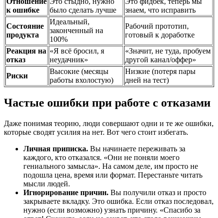
Отношение
Это стыдно, нужно
Это фидбек, теперь мы
к ошибке
было сделать лучше
знаем, что исправить
Идеальный,
Состояние
Рабочий прототип,
законченный на
продукта
готовый к доработке
100%
Реакция на
«Я всё бросил, я
«Значит, не туда, пробуем
отказ
неудачник»
другой канал/оффер»
Высокие (месяцы
Низкие (потеря пары
Риски
работы вхолостую)
дней на тест)
Частые ошибки при работе с отказами
Даже понимая теорию, люди совершают одни и те же ошибки,
которые сводят усилия на нет. Вот чего стоит избегать.
Личная приписка.
Вы начинаете переживать за
каждого, кто отказался. «Они не поняли моего
гениального замысла». На самом деле, им просто не
подошла цена, время или формат. Перестаньте читать
мысли людей.
Игнорирование причин.
Вы получили отказ и просто
закрываете вкладку. Это ошибка. Если отказ последовал,
нужно (если возможно) узнать причину. «Спасибо за