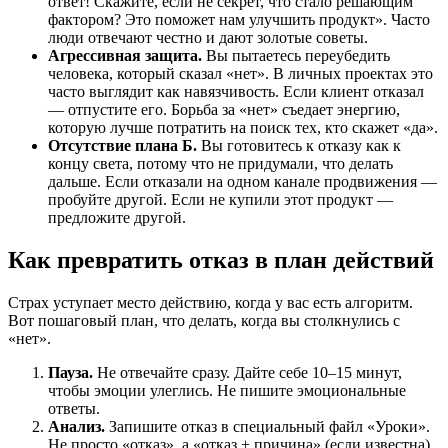
ответ! Скажите, если не секрет, что стало решающим
фактором? Это поможет нам улучшить продукт». Часто
люди отвечают честно и дают золотые советы.
Агрессивная защита.
Вы пытаетесь переубедить
человека, который сказал «нет». В личных проектах это
часто выглядит как навязчивость. Если клиент отказал
— отпустите его. Борьба за «нет» съедает энергию,
которую лучше потратить на поиск тех, кто скажет «да».
Отсутствие плана Б.
Вы готовитесь к отказу как к
концу света, потому что не придумали, что делать
дальше. Если отказали на одном канале продвижения —
пробуйте другой. Если не купили этот продукт —
предложите другой.
Как превратить отказ в план действий
Страх уступает место действию, когда у вас есть алгоритм.
Вот пошаговый план, что делать, когда вы столкнулись с
«нет».
Пауза.
Не отвечайте сразу. Дайте себе 10–15 минут,
чтобы эмоции улеглись. Не пишите эмоциональные
ответы.
Анализ.
Запишите отказ в специальный файл «Уроки».
Не просто «отказ», а «отказ + причина» (если известна)