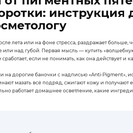
я от пигментных пят
отки: инструкция дл
осметологу
сле лета или на фоне стресса, раздражает больше, ч
е или над губой. Первая мысль — купить «волшебную
 сработает, если не понимать, как она действует и к
и на дорогие баночки с надписью «Anti-Pigment», и
чинают мазать всё подряд, сжигают кожу и получают
ально работает домашнее осветление, какие ингреди