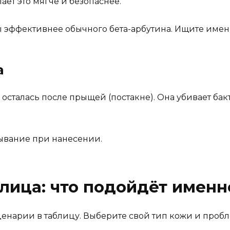
ает это мягче и безопаснее.
ы эффективнее обычного бета-арбутина. Ищите именно
а
 осталась после прыщей (постакне). Она убивает ба
ывание при нанесении.
лица: что подойдёт именн
ценарии в таблицу. Выберите свой тип кожи и пробле