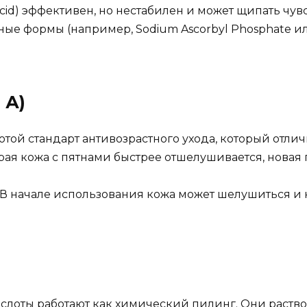
acid) эффективен, но нестабилен и может щипать чу
ые формы (например, Sodium Ascorbyl Phosphate или
 А)
отой стандарт антивозрастного ухода, который отли
рая кожа с пятнами быстрее отшелушивается, новая 
 В начале использования кожа может шелушиться и
ислоты работают как химический пилинг. Они раств