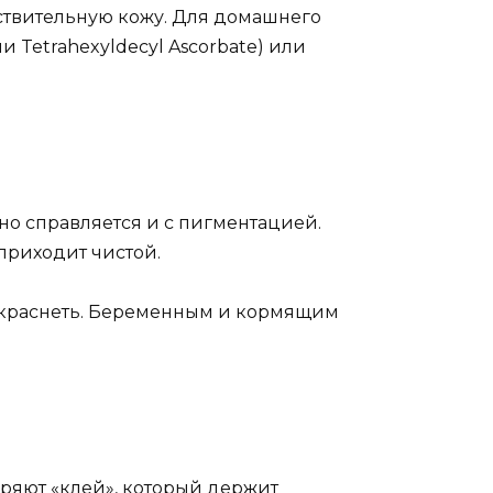
вствительную кожу. Для домашнего
 Tetrahexyldecyl Ascorbate) или
чно справляется и с пигментацией.
приходит чистой.
 краснеть. Беременным и кормящим
оряют «клей», который держит