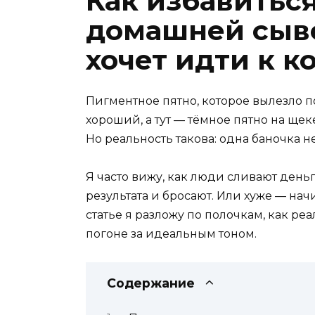
Как избавитьс
домашней сывор
хочет идти к к
Пигментное пятно, которое вылезло по
хороший, а тут — тёмное пятно на щек
Но реальность такова: одна баночка не
Я часто вижу, как люди сливают деньг
результата и бросают. Или хуже — на
статье я разложу по полочкам, как ре
погоне за идеальным тоном.
Содержание