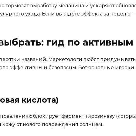
нно тормозят выработку меланина и ускоряют обнов
егулярного ухода. Если вы ждёте эффекта за неделю 
выбрать: гид по активны
 десятки названий. Маркетологи любят придумывать
ово эффективны и безопасны. Вот основные игроки н
новая кислота)
направлениях: блокирует фермент тирозиназу (котор
я кожу от нового повреждения солнцем.