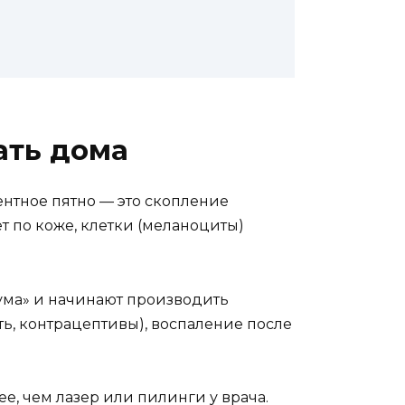
ать дома
ентное пятно — это скопление
т по коже, клетки (меланоциты)
 ума» и начинают производить
ь, контрацептивы), воспаление после
е, чем лазер или пилинги у врача.