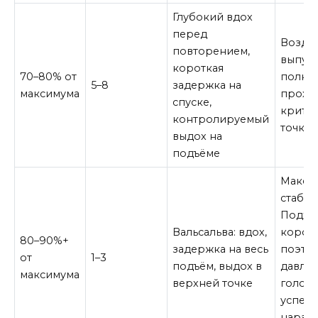
Глубокий вдох
перед
Воздух
повторением,
выпуск
короткая
70–80% от
полно
5–8
задержка на
максимума
прохо
спуске,
крити
контролируемый
точки.
выдох на
подъёме
Макси
стабил
Подхо
Вальсальва: вдох,
коротк
80–90%+
задержка на весь
поэто
от
1–3
подъём, выдох в
давлен
максимума
верхней точке
голове
успева
нараст