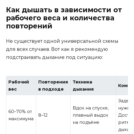
Как дышать в зависимости от
рабочего веса и количества
повторений
Не существует одной универсальной схемы
для всех случаев. Вот как я рекомендую
подстраивать дыхание под ситуацию:
Рабочий
Повторения
Техника
Комме
вес
в подходе
дыхания
Задер
Вдох на спуске,
нужна.
60–70% от
8–12
плавный выдох
Доста
максимума
на подъёме
ритми
дыхани