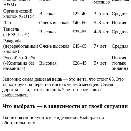
месяцев
H&M)
Органический
Высокая
€25–40
3–5 лет
Средняя
хлопок (GOTS)
Лён
Очень высокая
€40–60
5–8 лет
Низкая
Тенсель
Высокая
€35–55
4–6 лет
Средняя
(TENCEL™)
Patagonia
(переработанный
Очень высокая
€45–65
7+ лет
Средняя
хлопок)
Российский лён
Низкая
(«Компания без
Высокая
€28–45
5+ лет
(только
названия»)
онлайн)
Запомни: самая дешёвая вещь — это не та, что стоит €5. Это
та, которую ты перестал носить через 6 месяцев. Самая
дорогая — та, что ты носишь 7 лет и не хочешь её
выбрасывать.
Что выбрать — в зависимости от твоей ситуации
Ты не обязан покупать всё идеальное. Выбирай по
обстоятельствам.