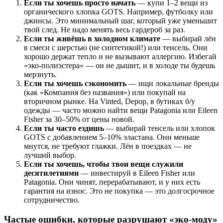
Если ты хочешь просто начать
— купи 1–2 вещи из
органического хлопка GOTS. Например, футболку или
джинсы. Это минимальный шаг, который уже уменьшит
твой след. Не надо менять весь гардероб за раз.
Если ты живёшь в холодном климате
— выбирай лён
в смеси с шерстью (не синтетикой!) или тенсель. Они
хорошо держат тепло и не вызывают аллергию. Избегай
«эко-полиэстера» — он не дышит, и в холоде ты будешь
мерзнуть.
Если ты хочешь сэкономить
— ищи локальные бренды
(как «Компания без названия») или покупай на
вторичном рынке. На Vinted, Depop, в бутиках б/у
одежды — часто можно найти вещи Patagonia или Eileen
Fisher за 30–50% от цены новой.
Если ты часто ездишь
— выбирай тенсель или хлопок
GOTS с добавлением 5–10% эластана. Они меньше
мнутся, не требуют глажки. Лён в поездках — не
лучший выбор.
Если ты хочешь, чтобы твои вещи служили
десятилетиями
— инвестируй в Eileen Fisher или
Patagonia. Они чинят, перерабатывают, и у них есть
гарантия на износ. Это не покупка — это долгосрочное
сотрудничество.
Частые ошибки, которые разрушают «эко-моду»