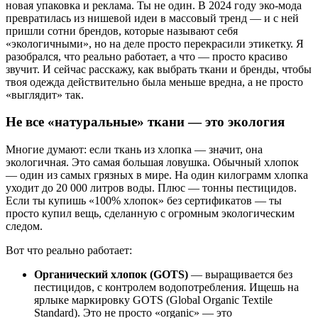
новая упаковка и реклама. Ты не один. В 2024 году эко-мода
превратилась из нишевой идеи в массовый тренд — и с ней
пришли сотни брендов, которые называют себя
«экологичными», но на деле просто перекрасили этикетку. Я
разобрался, что реально работает, а что — просто красиво
звучит. И сейчас расскажу, как выбрать ткани и бренды, чтобы
твоя одежда действительно была меньше вредна, а не просто
«выглядит» так.
Не все «натуральные» ткани — это экология
Многие думают: если ткань из хлопка — значит, она
экологичная. Это самая большая ловушка. Обычный хлопок
— один из самых грязных в мире. На один килограмм хлопка
уходит до 20 000 литров воды. Плюс — тонны пестицидов.
Если ты купишь «100% хлопок» без сертификатов — ты
просто купил вещь, сделанную с огромным экологическим
следом.
Вот что реально работает:
Органический хлопок (GOTS)
— выращивается без
пестицидов, с контролем водопотребления. Ищешь на
ярлыке маркировку GOTS (Global Organic Textile
Standard). Это не просто «organic» — это