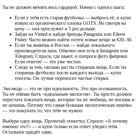
Ты не должен менять весь гардероб. Начни с одного шага:
Если у тебя есть старая футболка — выбрось её, и купи
новую из органического хлопка GOTS. Не смотря на
цену — она прослужит в 5 раз дольше.
Зайди на Vinted и найди бренды Patagonia или Eileen
Fisher. Часто можно найти почти новые вещи за €20–30.
Если ты живёшь в России — найди локального
производителя льна. Обычно они есть в Instagram или
Telegram. Спроси, где шьют, и попроси фото фабрики.
Если ответят — это уже честно.
Следи за тем, сколько раз ты стираешь вещь. Если ты
стираешь футболку после каждого выхода — купи
тенсель. Он лучше переносит частые стирки.
Эко-мода — это не про идеальность. Это про осознанность.
Ты не обязан быть «идеальным экологом». Ты просто должен
перестать покупать вещи, которые ты не любишь, не носишь и
не ценишь. Потому что самая большая экологическая ошибка
— это покупать то, что тебе не нужно.
Выбери одну вещь. Прочитай этикетку. Спроси: «А почему
именно это?» — и купи только если ответ убедил тебя.
Остальное придёт само.