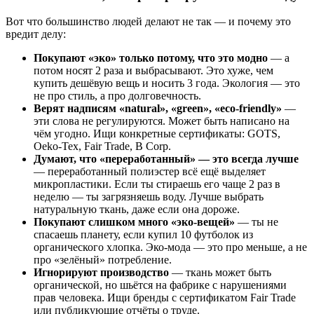
Вот что большинство людей делают не так — и почему это
вредит делу:
Покупают «эко» только потому, что это модно
— а
потом носят 2 раза и выбрасывают. Это хуже, чем
купить дешёвую вещь и носить 3 года. Экология — это
не про стиль, а про долговечность.
Верят надписям «natural», «green», «eco-friendly»
—
эти слова не регулируются. Может быть написано на
чём угодно. Ищи конкретные сертификаты: GOTS,
Oeko-Tex, Fair Trade, B Corp.
Думают, что «переработанный» — это всегда лучше
— переработанный полиэстер всё ещё выделяет
микропластики. Если ты стираешь его чаще 2 раз в
неделю — ты загрязняешь воду. Лучше выбрать
натуральную ткань, даже если она дороже.
Покупают слишком много «эко-вещей»
— ты не
спасаешь планету, если купил 10 футболок из
органического хлопка. Эко-мода — это про меньше, а не
про «зелёный» потребление.
Игнорируют производство
— ткань может быть
органической, но шьётся на фабрике с нарушениями
прав человека. Ищи бренды с сертификатом Fair Trade
или публикующие отчёты о труде.