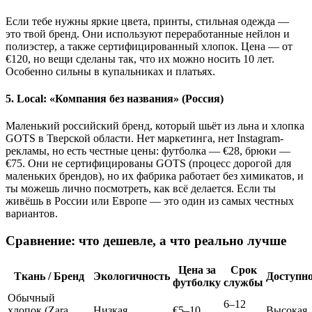
Если тебе нужны яркие цвета, принты, стильная одежда —
это твой бренд. Они используют переработанные нейлон и
полиэстер, а также сертифицированный хлопок. Цена — от
€120, но вещи сделаны так, что их можно носить 10 лет.
Особенно сильны в купальниках и платьях.
5. Local: «Компания без названия» (Россия)
Маленький российский бренд, который шьёт из льна и хлопка
GOTS в Тверской области. Нет маркетинга, нет Instagram-
рекламы, но есть честные цены: футболка — €28, брюки —
€75. Они не сертифицированы GOTS (процесс дорогой для
маленьких брендов), но их фабрика работает без химикатов, и
ты можешь лично посмотреть, как всё делается. Если ты
живёшь в России или Европе — это один из самых честных
вариантов.
Сравнение: что дешевле, а что реально лучше
Цена за
Срок
Ткань / Бренд
Экологичность
Доступн
футболку
службы
Обычный
6–12
хлопок (Zara,
Низкая
€5–10
Высокая