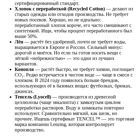
сертифицированный стандарт.
Хлопок с переработкой (Recycled Cotton)
— делают из
старых одежды или отходов производства. Не требует
новых посевов. Хорошо, но не идеально:
переработанный хлопок короче, его часто смешивают с
синтетикой. Ищи, чтобы процент переработанного был
выше 50%.
Лён
— растёт без удобрений, почти не требует воды,
выращивается в Европе и России. Сильный минус:
дорогой и мнётся. Но если ты готов носить вещи с
лёгкой «небрежностью» — это один из лучших
вариантов.
Конопля
— растёт быстро, не требует химии, поглощает
CO₂. Редко встречается в чистом виде — чаще в смеси с
хлопком. В 2024 году появилось больше брендов,
использующих её в базовых вещах: футболках, брюках,
джинсах.
Тенсель (Lyocell)
— производится из древесной
целлюлозы (чаще эвкалипта) с замкнутым циклом
переработки растворов. Воду и химикаты повторно
используют. Сравнительно мягкий, как шелк, но
прочнее. Ищешь сертификат TENCEL™ — это торговая
марка компании Lenzing, которая контролирует
производство.