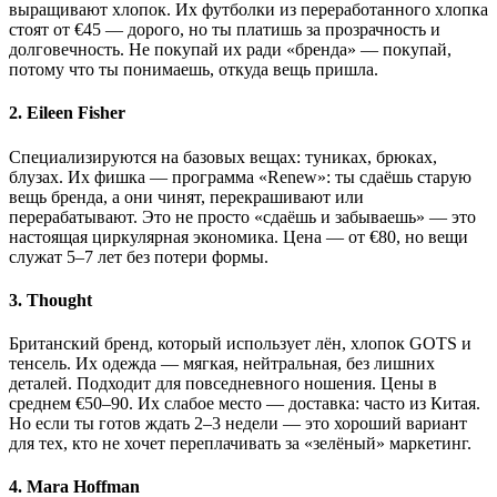
выращивают хлопок. Их футболки из переработанного хлопка
стоят от €45 — дорого, но ты платишь за прозрачность и
долговечность. Не покупай их ради «бренда» — покупай,
потому что ты понимаешь, откуда вещь пришла.
2. Eileen Fisher
Специализируются на базовых вещах: туниках, брюках,
блузах. Их фишка — программа «Renew»: ты сдаёшь старую
вещь бренда, а они чинят, перекрашивают или
перерабатывают. Это не просто «сдаёшь и забываешь» — это
настоящая циркулярная экономика. Цена — от €80, но вещи
служат 5–7 лет без потери формы.
3. Thought
Британский бренд, который использует лён, хлопок GOTS и
тенсель. Их одежда — мягкая, нейтральная, без лишних
деталей. Подходит для повседневного ношения. Цены в
среднем €50–90. Их слабое место — доставка: часто из Китая.
Но если ты готов ждать 2–3 недели — это хороший вариант
для тех, кто не хочет переплачивать за «зелёный» маркетинг.
4. Mara Hoffman