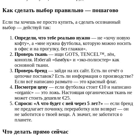
Как сделать выбор правильно — пошагово
Если ты хочешь не просто купить, а сделать осознанный
выбор — действуй так:
Определи, что тебе реально нужно
— не «хочу новую
кофту», а «мне нужна футболка, которую можно носить
в офис и на прогулку, без глажки».
Проверь ткань
— ищи GOTS, TENCEL™, лён,
конопля. Избегай «бамбук» и «эко-полиэстер» как
основной ткани.
Проверь бренд
— зайди на их сайт. Есть ли отчёт о
цепочке поставок? Есть ли информация о производстве?
Если всё написано размыто — это красный флаг.
Посмотри цену
— если футболка стоит €10 и написано
«organic» — это ложь. Настоящая органическая ткань не
может стоить дешевле €25.
Спроси: «А что будет с ней через 5 лет?»
— если бренд
не предлагает починку, переработку или возврат — он
не заботится о твоей вещи. А значит, не заботится о
планете.
Что делать прямо сейчас